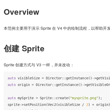
Overview
本范例主要用于演示 Sprite 在 V4 中的绘制流程，以帮助开发
创建 Sprite
Sprite 创建方式与 V3 一样，并未改动：
auto
auto
 origin = Director::getInstance()->getVisibleOr
auto
 mySprite = Sprite::create(
"mysprite.png"
);

sprite->setPosition(Vec2(visibleSize / 
2