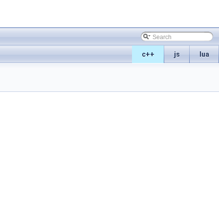
c++
js
lua