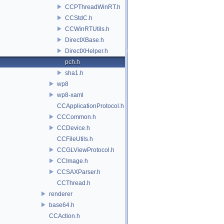
CCPThreadWinRT.h
CCStdC.h
CCWinRTUtils.h
DirectXBase.h
DirectXHelper.h
pch.h
sha1.h
wp8
wp8-xaml
CCApplicationProtocol.h
CCCommon.h
CCDevice.h
CCFileUtils.h
CCGLViewProtocol.h
CCImage.h
CCSAXParser.h
CCThread.h
renderer
base64.h
CCAction.h